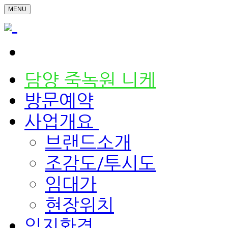
MENU
담양 죽녹원 니케
방문예약
사업개요
브랜드소개
조감도/투시도
임대가
현장위치
입지환경