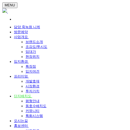
MENU
담양 죽녹원 니케
방문예약
사업개요
브랜드소개
조감도/투시도
임대가
현장위치
입지환경
특장점
입지여건
프리미엄
개발호재
시장환경
투자가치
단지배치도
평형안내
동호수배치도
커뮤니티
특화시스템
오시는길
홍보센터