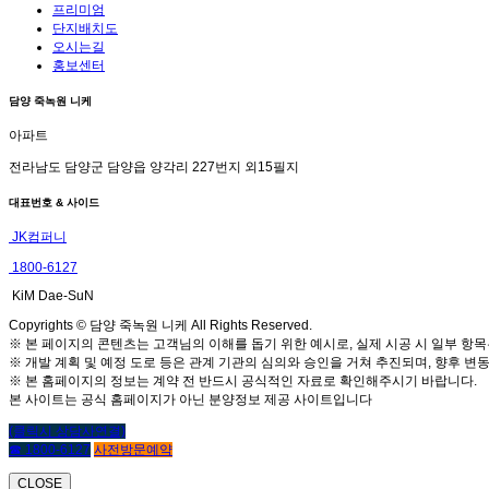
프리미엄
단지배치도
오시는길
홍보센터
담양 죽녹원 니케
아파트
전라남도 담양군 담양읍 양각리 227번지 외15필지
대표번호 & 사이드
JK컴퍼니
1800-6127
KiM Dae-SuN
Copyrights © 담양 죽녹원 니케 All Rights Reserved.
※ 본 페이지의 콘텐츠는 고객님의 이해를 돕기 위한 예시로, 실제 시공 시 일부 항목
※ 개발 계획 및 예정 도로 등은 관계 기관의 심의와 승인을 거쳐 추진되며, 향후 변동
※ 본 홈페이지의 정보는 계약 전 반드시 공식적인 자료로 확인해주시기 바랍니다.
본 사이트는 공식 홈페이지가 아닌 분양정보 제공 사이트입니다
(클릭시 상담사연결)
☎ 1800-6127
사전방문예약
CLOSE