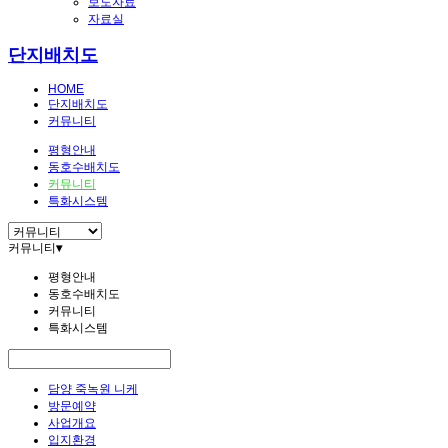
보도자료
자료실
단지배치도
HOME
단지배치도
커뮤니티
평형안내
동호수배치도
커뮤니티
특화시스템
커뮤니티
▾
평형안내
동호수배치도
커뮤니티
특화시스템
담양 죽녹원 니케
방문예약
사업개요
입지환경