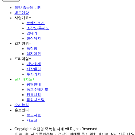
담양 죽녹원 니케
방문예약
사업개요
+
브랜드소개
조감도/투시도
임대가
현장위치
입지환경
+
특장점
입지여건
프리미엄
+
개발호재
시장환경
투자가치
단지배치도
+
평형안내
동호수배치도
커뮤니티
특화시스템
오시는길
홍보센터
+
보도자료
자료실
Copyrights © 담양 죽녹원 니케 All Rights Reserved.
※ 본 페이지의 콘텐츠는 고객님의 이해를 돕기 위한 예시로, 실제 시공 시 일