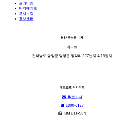
프리미엄
단지배치도
오시는길
홍보센터
담양 죽녹원 니케
아파트
전라남도 담양군 담양읍 양각리 227번지 외15필지
대표번호 & 사이드
JK컴퍼니
1800-6127
KiM Dae-SuN