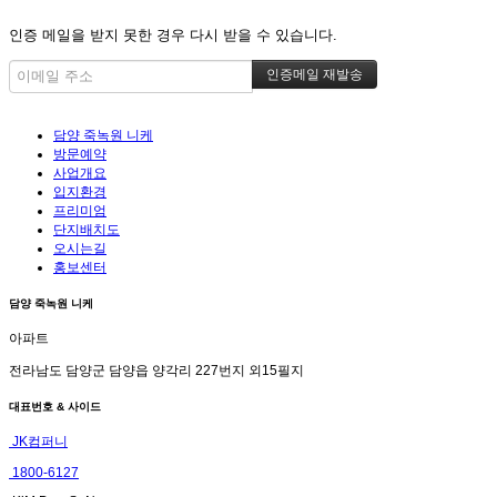
인증 메일을 받지 못한 경우 다시 받을 수 있습니다.
담양 죽녹원 니케
방문예약
사업개요
입지환경
프리미엄
단지배치도
오시는길
홍보센터
담양 죽녹원 니케
아파트
전라남도 담양군 담양읍 양각리 227번지 외15필지
대표번호 & 사이드
JK컴퍼니
1800-6127