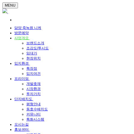
MENU
담양 죽녹원 니케
방문예약
사업개요
브랜드소개
조감도/투시도
임대가
현장위치
입지환경
특장점
입지여건
프리미엄
개발호재
시장환경
투자가치
단지배치도
평형안내
동호수배치도
커뮤니티
특화시스템
오시는길
홍보센터