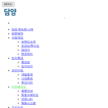
MENU
담양 죽녹원 니케
방문예약
사업개요
브랜드소개
조감도/투시도
임대가
현장위치
입지환경
특장점
입지여건
프리미엄
개발호재
시장환경
투자가치
단지배치도
평형안내
동호수배치도
커뮤니티
특화시스템
오시는길