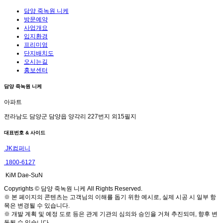
담양 죽녹원 니케
방문예약
사업개요
입지환경
프리미엄
단지배치도
오시는길
홍보센터
담양 죽녹원 니케
아파트
전라남도 담양군 담양읍 양각리 227번지 외15필지
대표번호 & 사이드
JK컴퍼니
1800-6127
KiM Dae-SuN
Copyrights © 담양 죽녹원 니케 All Rights Reserved.
※ 본 페이지의 콘텐츠는 고객님의 이해를 돕기 위한 예시로, 실제 시공 시 일부 항
목은 변경될 수 있습니다.
※ 개발 계획 및 예정 도로 등은 관계 기관의 심의와 승인을 거쳐 추진되며, 향후 변
동될 수 있습니다.