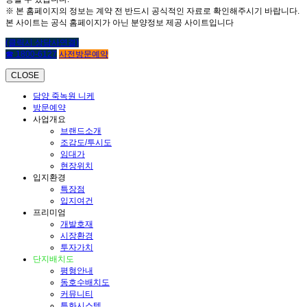
※ 본 홈페이지의 정보는 계약 전 반드시 공식적인 자료로 확인해주시기 바랍니다.
본 사이트는 공식 홈페이지가 아닌 분양정보 제공 사이트입니다
(클릭시 상담사연결)
☎ 1800-6127
사전방문예약
CLOSE
담양 죽녹원 니케
방문예약
사업개요
브랜드소개
조감도/투시도
임대가
현장위치
입지환경
특장점
입지여건
프리미엄
개발호재
시장환경
투자가치
단지배치도
평형안내
동호수배치도
커뮤니티
특화시스템