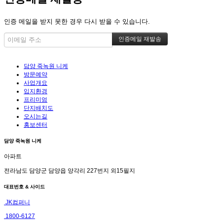
인증 메일을 받지 못한 경우 다시 받을 수 있습니다.
담양 죽녹원 니케
방문예약
사업개요
입지환경
프리미엄
단지배치도
오시는길
홍보센터
담양 죽녹원 니케
아파트
전라남도 담양군 담양읍 양각리 227번지 외15필지
대표번호 & 사이드
JK컴퍼니
1800-6127