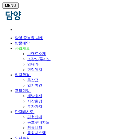
MENU
담양 죽녹원 니케
방문예약
사업개요
브랜드소개
조감도/투시도
임대가
현장위치
입지환경
특장점
입지여건
프리미엄
개발호재
시장환경
투자가치
단지배치도
평형안내
동호수배치도
커뮤니티
특화시스템
오시는길