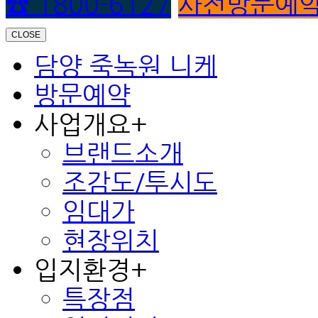
☎ 1800-6127
사전방문예
CLOSE
담양 죽녹원 니케
방문예약
사업개요
+
브랜드소개
조감도/투시도
임대가
현장위치
입지환경
+
특장점