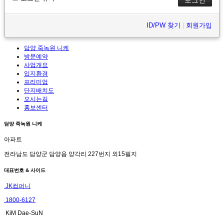
ID/PW 찾기
|
회원가입
담양 죽녹원 니케
방문예약
사업개요
입지환경
프리미엄
단지배치도
오시는길
홍보센터
담양 죽녹원 니케
아파트
전라남도 담양군 담양읍 양각리 227번지 외15필지
대표번호 & 사이드
JK컴퍼니
1800-6127
KiM Dae-SuN