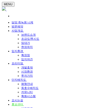
MENU
담양 죽녹원 니케
방문예약
사업개요
브랜드소개
조감도/투시도
임대가
현장위치
입지환경
특장점
입지여건
프리미엄
개발호재
시장환경
투자가치
단지배치도
평형안내
동호수배치도
커뮤니티
특화시스템
오시는길
홍보센터