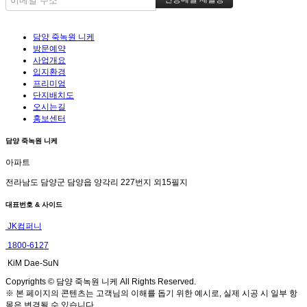
담양 죽녹원 니케
방문예약
사업개요
입지환경
프리미엄
단지배치도
오시는길
홍보센터
담양 죽녹원 니케
아파트
전라남도 담양군 담양읍 양각리 227번지 외15필지
대표번호 & 사이드
JK컴퍼니
1800-6127
KiM Dae-SuN
Copyrights © 담양 죽녹원 니케 All Rights Reserved.
※ 본 페이지의 콘텐츠는 고객님의 이해를 돕기 위한 예시로, 실제 시공 시 일부 항
목은 변경될 수 있습니다.