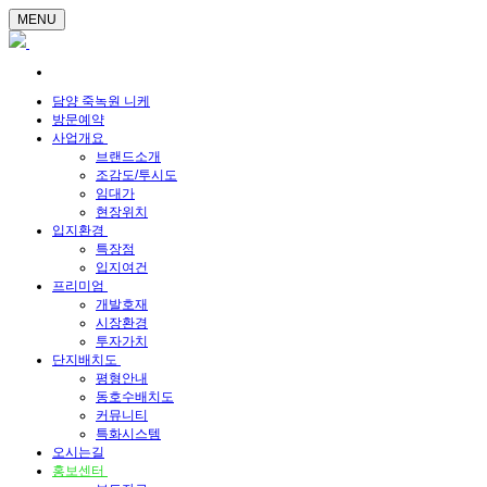
MENU
담양 죽녹원 니케
방문예약
사업개요
브랜드소개
조감도/투시도
임대가
현장위치
입지환경
특장점
입지여건
프리미엄
개발호재
시장환경
투자가치
단지배치도
평형안내
동호수배치도
커뮤니티
특화시스템
오시는길
홍보센터